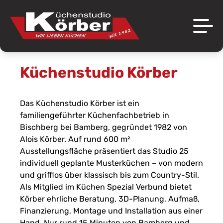
Küchenstudio Körber
Über uns
Marken
Das Küchenstudio Körber ist ein
Das Unternehmen
familiengeführter Küchenfachbetrieb in
Aktuelles
Bischberg bei Bamberg, gegründet 1982 von
Ausstellung
Alois Körber. Auf rund 600 m²
Angebote
Ausstellungsfläche präsentiert das Studio 25
Referenzen
individuell geplante Musterküchen – von modern
Jobs
und grifflos über klassisch bis zum Country-Stil.
Als Mitglied im Küchen Spezial Verbund bietet
Kontakt
Körber ehrliche Beratung, 3D-Planung, Aufmaß,
Finanzierung, Montage und Installation aus einer
Hand. Nur rund 15 Minuten von Bamberg und