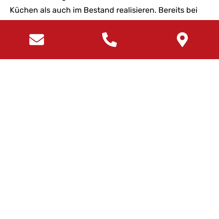
Küchen als auch im Bestand realisieren. Bereits bei
der Planung können Auszugsbreiten, Zargenhöhen
und Zubehörsysteme auf individuelle Gewohnheiten
abgestimmt werden. In bestehenden Küchen bieten
Nachrüstlösungen wie universelle Einsätze,
Boxensets oder ausziehbare Innenauszüge eine
einfache Möglichkeit zur Optimierung. Wichtig sind
genaue Maßangaben der Schubladeninnenmaße, um
passende Systeme auszuwählen. Eine regelmäßige
Überprüfung des Inhalts – etwa nach dem „wenig
genutzte Teile nach hinten, oft genutzte nach vorn“-
Prinzip – erhält die Struktur dauerhaft. So bleibt die
Küche langfristig übersichtlich und funktional.
Termin vereinbaren